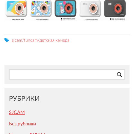
sjcam
/
funcam
/
детская камера
РУБРИКИ
SJCAM
Без рубрики