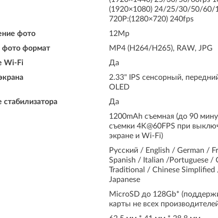
(1920×1080) 24/25/30/50/60/
720P:(1280×720) 240fps
ение фото
12Mp
 фото формат
MP4 (H264/H265), RAW, JPG
 Wi-Fi
Да
экрана
2.33" IPS сенсорный, передний
OLED
 стабилизатора
Да
1200mAh съемная (до 90 мину
съемки 4K@60FPS при выклю
экране и Wi-Fi)
Русский / English / German / F
Spanish / Italian /Portuguese /
Traditional / Chinese Simplified 
Japanese
MicroSD до 128Gb* (поддерж
карты не всех производителей