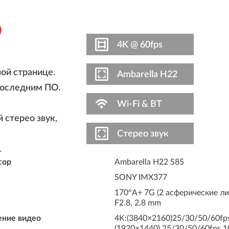
o
4K @ 60fps
ой странице.
Ambarella H22
последним ПО.
Wi-Fi & BT
 стерео звук,
Стерео звук
.
сор
Ambarella H22 S85
SONY IMX377
170°A+ 7G (2 асферические ли
F2.8, 2.8 mm
ение видео
4K:(3840×2160)25/30/50/60fp
(1920×1440) 25/30/50/60fps 1