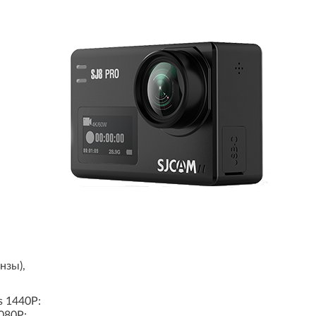
нзы),
s 1440P:
080P: