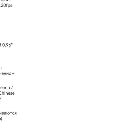
120fps
 0,96"
т
ченном
rench /
 Chinese
/
иваются
)