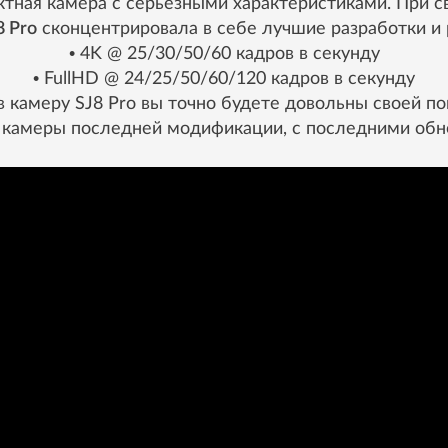
ктная камера с серьезными характеристиками. При с
8 Pro
сконцентрировала в себе лучшие разработки и 
• 4K @ 25/30/50/60 кадров в секунду
• FullHD @ 24/25/50/60/120 кадров в секунду
в камеру SJ8 Pro вы точно будете довольны своей по
 камеры последней модификации, с последними обн