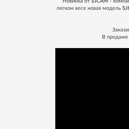
Новинка от
SJCAM
- компа
легком весе новая модель
SJ
Заказа
В продаже