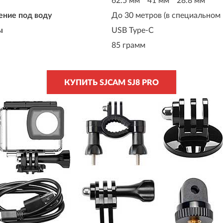
62.5 мм * 41 мм * 28.8 мм
ние под воду
До 30 метров (в специальном 
ы
USB Type-C
85 грамм
КУПИТЬ SJCAM SJ8 PRO