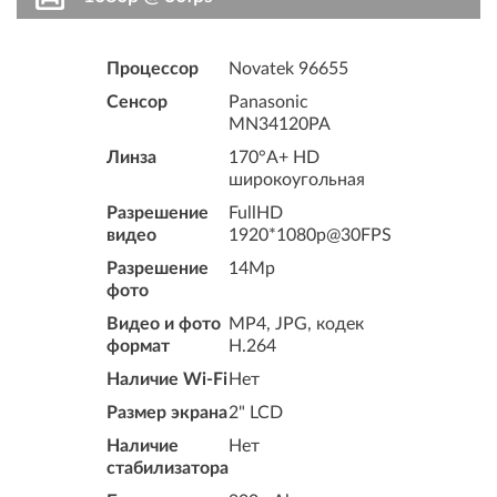
Процессор
Novatek 96655
Сенсор
Panasonic
MN34120PA
Линза
170°A+ HD
широкоугольная
Разрешение
FullHD
видео
1920*1080p@30FPS
Разрешение
14Mp
фото
Видео и фото
MP4, JPG, кодек
формат
H.264
Наличие Wi-Fi
Нет
Размер экрана
2" LCD
Наличие
Нет
стабилизатора