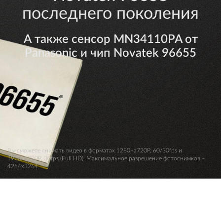
последнего поколения
А также сенсор MN34110PA от
Panasonic и чип Novatek 96655
Вы сможете снимать видео в форматах 1280на720P, 60/30fps и
1920х1080P, 30fps (Full HD). Максимальное разрешение фотоснимков –
4254х3264.