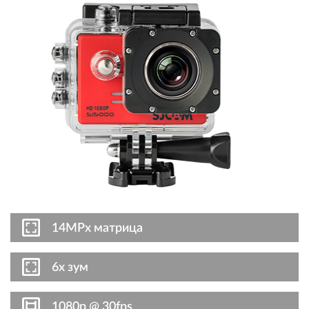
14MPx матрица
6x зум
1080p @ 30fps