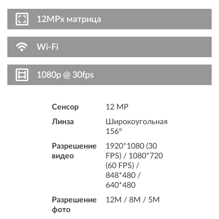
12MPx матрица
Wi-Fi
1080p @ 30fps
Сенсор
12 MP
Линза
Широкоугольная
156°
Разрешение
1920*1080 (30
видео
FPS) / 1080*720
(60 FPS) /
848*480 /
640*480
Разрешение
12M / 8M / 5M
фото