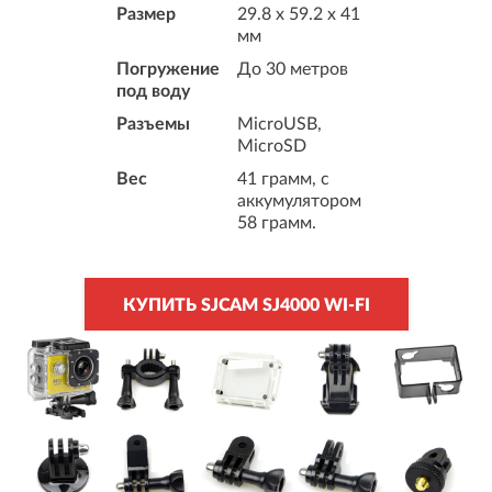
Размер
29.8 x 59.2 x 41
мм
Погружение
До 30 метров
под воду
Разъемы
MicroUSB,
MicroSD
Вес
41 грамм, с
аккумулятором
58 грамм.
КУПИТЬ SJCAM SJ4000 WI-FI