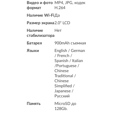
Видео и фото
MP4, JPG, кодек
формат
H.264
Наличие Wi-Fi
Да
Размер экрана
2.0" LCD
Наличие
Нет
стабилизатора
Батарея
900mAh съемная
Языки
English / German
/ French /
Spanish / Italian
/Portuguese /
Chinese
Traditional /
Chinese
Simplified /
Japanese /
Русский
Память
MicroSD до
128Gb.